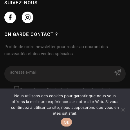
SUIVEZ-NOUS
ON GARDE CONTACT ?
Profite de notre newsletter pour rester au courant des
nouveautés et des ventes spéciales.
J'accepte que Pépite. traite mes données afin de
prendre contact avec moi.
Nous utilisons des cookies pour garantir que nous vous
offrons la meilleure expérience sur notre site Web. Si vous
continuez à utiliser ce site, nous supposerons que vous en
êtes satisfait.
Jamu © 2026
Conditions générales d’utilisation
CCV
Contact
Ok