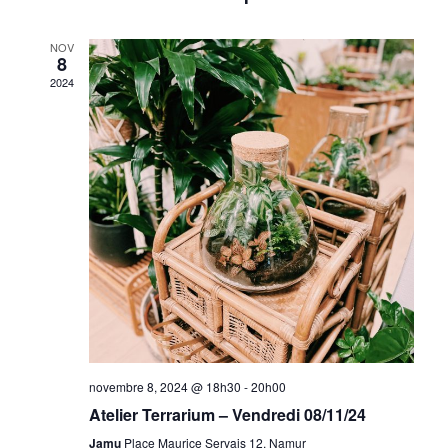
vues
date.
navigat
Évèn
de
NOV
8
vues
2024
Évènem
novembre 8, 2024 @ 18h30
-
20h00
Atelier Terrarium – Vendredi 08/11/24
Jamu
Place Maurice Servais 12, Namur