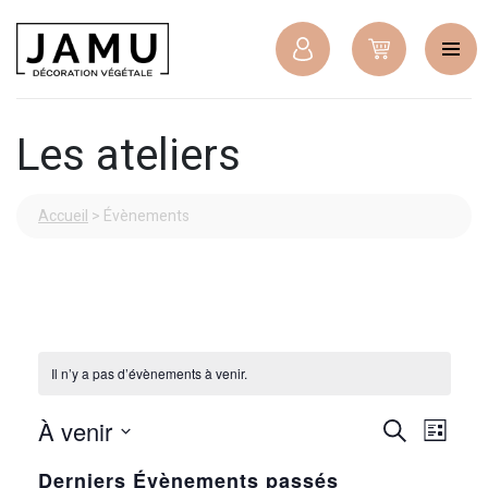
Les ateliers
Accueil
>
Évènements
Il n’y a pas d’évènements à venir.
Recher
Navig
À venir
Recherche
Liste
de
et
Sélectionnez
une
Derniers Évènements passés