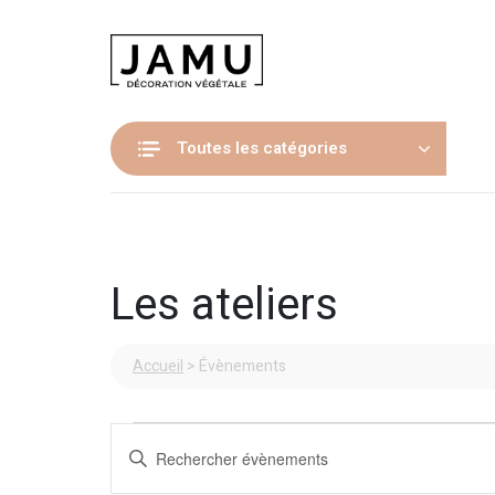
Toutes les catégories
Les ateliers
Accueil
>
Évènements
Évènements
Recherche
Saisir
et
mot-