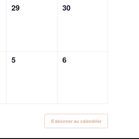
0
0
29
30
,
évènement,
évènement,
0
0
5
6
,
évènement,
évènement,
S’abonner au calendrier