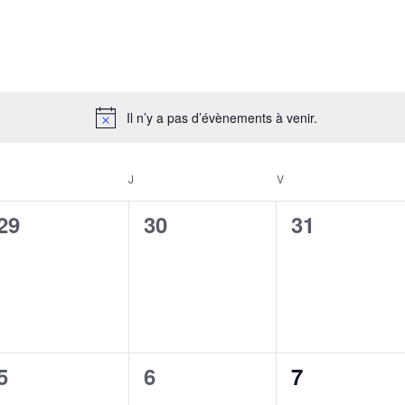
Il n’y a pas d’évènements à venir.
Notice
ERCREDI
J
JEUDI
V
VENDREDI
0
0
0
29
30
31
évènement,
évènement,
évènement
0
0
0
5
6
7