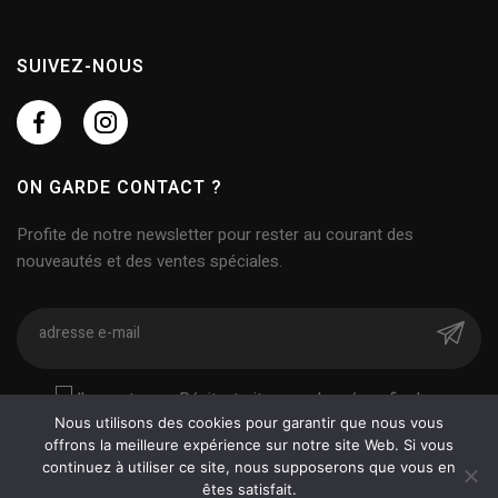
SUIVEZ-NOUS
ON GARDE CONTACT ?
Profite de notre newsletter pour rester au courant des
nouveautés et des ventes spéciales.
J'accepte que Pépite. traite mes données afin de
prendre contact avec moi.
Nous utilisons des cookies pour garantir que nous vous
offrons la meilleure expérience sur notre site Web. Si vous
continuez à utiliser ce site, nous supposerons que vous en
êtes satisfait.