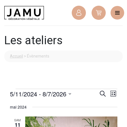
Les ateliers
Accueil
>
Évènements
Évènements
Recher
Navig
5/11/2024
 - 
8/7/2026
Recherche
Liste
de
et
Sélectionnez
une
mai 2024
vues
date.
navigat
Évèn
de
SAM
11