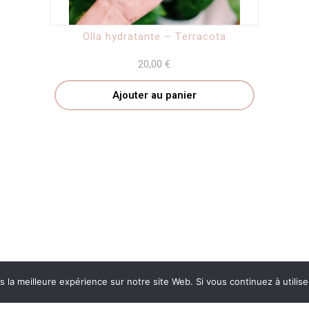
Olla hydratante – Terracota
20,00
€
Ajouter au panier
 la meilleure expérience sur notre site Web. Si vous continuez à utilis