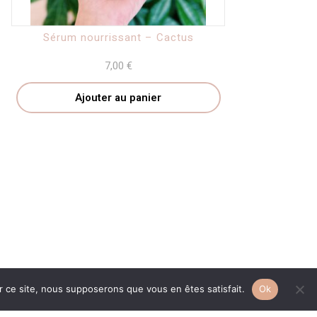
Sérum nourrissant – Cactus
7,00
€
Ajouter au panier
er ce site, nous supposerons que vous en êtes satisfait.
Ok