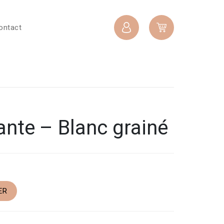
ontact
ante – Blanc grainé
ER