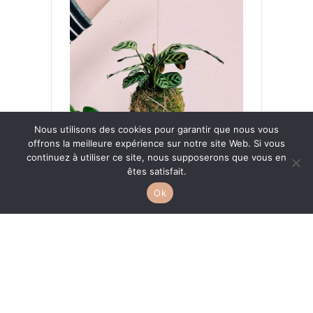
a
plusieurs
variations.
Les
options
peuvent
Nous utilisons des cookies pour garantir que nous vous
être
offrons la meilleure expérience sur notre site Web. Si vous
Kokedama Calathea
continuez à utiliser ce site, nous supposerons que vous en
choisies
êtes satisfait.
29,00
€
49,00
€
Plage
–
sur
Ok
de
la
Choix des options
prix :
page
29,00 €
du
Ce
à
produit
produit
49,00 €
a