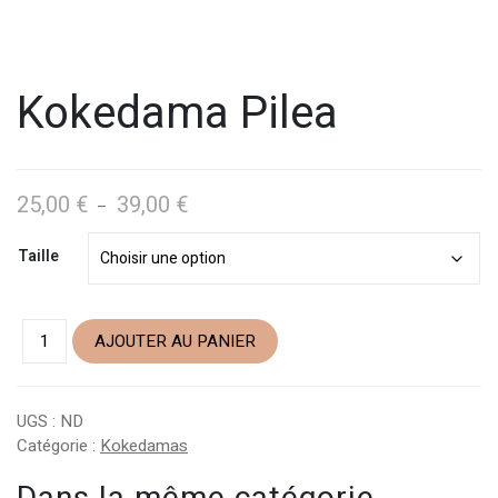
Kokedama Pilea
25,00
€
39,00
€
Plage
–
de
Taille
prix :
25,00 €
à
39,00 €
AJOUTER AU PANIER
UGS :
ND
Catégorie :
Kokedamas