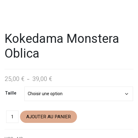
Kokedama Monstera
Oblica
25,00
€
39,00
€
Plage
–
de
Taille
prix :
25,00 €
à
39,00 €
AJOUTER AU PANIER