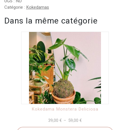
UGS :
ND
Catégorie :
Kokedamas
Dans la même catégorie
Ce
produit
a
plusieurs
variations.
Les
options
peuvent
être
Kokedama Monstera Deliciosa
choisies
39,00
€
59,00
€
Plage
–
sur
de